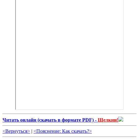
Читать онлайн (cкачать в формате PDF) -
Щелкни!
<Вернуться>
|
<Пояснение: Как скачать?>