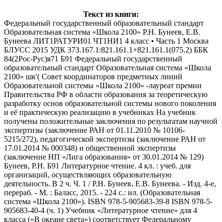
Текст из книги:
Федеральный государственный образовательный стандарт Образовательная система «Школа 2100» Р.Н. Бунеев, Е.В. Бунеева ЛИТ1РАТУРИ01 ЧТ1НИ1 4 класс • Часть 1 Москва БЛУСС 2015 УДК 373.167.1:821.161.1+821.161.1(075.2) ББК 84(2Рос-Рус)я71 Б91 Федеральный государственный образовательный стандарт Образовательная система «Школа 2100» шк'( Совет координаторов предметных линий Образовательной системы «Школа 2100» -лауреат премии Правительства РФ в области образования за теоретическую разработку основ образовательной системы нового поколения и её практическую реализацию в учебниках На учебник получены положительные заключения по результатам научной экспертизы (заключение РАН от 01.11.2010 № 10106-5215/272), педагогической экспертизы (заключение РАН от 17.01.2014 № 000348) и общественной экспертизы (заключение НП «Лига образования» от 30.01.2014 № 129) Бунеев, Р.Н. Б91 Литературное чтение. 4 кл. : учеб. для организаций, осуществляющих образовательную деятельность. В 2 ч. Ч. 1 / Р.Н. Бунеев, Е.В. Бунеева. - Изд. 4-е, перераб. - М. : Баласс, 2015. - 224 с.: ил. (Образовательная система «Школа 2100»). ISBN 978-5-905683-39-8 ISBN 978-5-905683-40-4 (ч. 1) Учебник «Литературное чтение» для 4 класса («В океане света») соответствует Федеральному государственному образовательному стандарту начального общего образования. Является составной частью комплекта учебников развивающей образовательной системы «Школа 2100». Позволяет совершенствовать навыки чтения и анализа литературных произведений, даёт представление об истории русской детской литературы. Тексты отобраны в соответствии с возрастом учащихся и расположены в хронологической последовательности. Учебник формирует первоначальное представление об истории литературы как процессе, систематизирует представление детей о современной детской литературе, расширяет их знания о творчестве многих любимых писателей. Может использоваться как учебное пособие. УДК 373.167.1:821.161.1+821.161.1(075.2) ББК 84(2Рос-Рус)я71 Сданный учебник в целом и никакая его часть не могут быть скопированы без разрешения владельца авторских прав Бунеев Рустэм Николаевич, Бунеева Екатерина Валерьевна ЛИТЕРАТУРНОЕ ЧТЕНИЕ 4 класс В 2 частях. Часть 1 Концепция оформления и художественное редактирование - Е.Д. Ковалевская Подписано в печать 09.04.15. Формат 70х108/16. Печать офсетная. Бумага офсетная. Гарнитура Журнальная. Объём 14 п.л. Тираж 20 000 экз. Заказ № Общероссийский классификатор продукции ОК-005-93, том 2; 953005 - литература учебная Издательство «Баласс». 109147 Москва, Марксистская ул., д. 5, стр. 1 Почтовый адрес: 111123 Москва, а/я 2, «Баласс» Телефоны для справок: (495) 672-23-34, 672-23-12, 368-70-54 https://www.school2100.ru E-mail: izd@balass.su Отпечатано в филиале «Смоленский полиграфический комбинат» ОАО «Издательство "Высшая школа"». 214020 Смоленск, ул. Смольянинова, 1 ISBN 978-5-905683-39-8 ISBN 978-5-905683-40-4 (ч. 1) © Бунеев Р.Н., Бунеева Е.В., 1992, новая редакция 2004, 2011, 2013 © ООО «Баласс», 1992, 2004, 2011, 2013 ДОРОГИЕ ЧЕТВЕРОКЛАССНИКИ! У вас в руках новый учебник по литературному чтению. Из него вы узнаете, что такое детская литература, когда появились первые книги для детей и кто были их авторы, что читали мальчики и девочки триста, двести, сто лет тому назад... Вы узнаете, что у детской литературы своя история, которая насчитывает шесть веков, и в этой истории много интереснейших страниц! Учебник поможет вам лучше узнать и понять современных детских писателей. Он будет для вас путеводителем по книжному миру. Вместе с нашими героями вы будете сами разговаривать с писателями или слушать их рассказы о своих книгах. Вы спрсосите, откуда мы знаем, что именно писатели говорили или думали. Об этом мы узнали из писем, дневников, воспоминаний, из предисловий, которые авторы писали к своим книгам. Вы прошли путь от «Капелек солнца» до «Океана света». Почему же мы назвали наш учебник именно так? Вы полностью поймёте это, когда прочитаете его до конца. А пока мы бы объяснили так: на протяжении веков писатели вкладывали в детские книжки всё лучшее, что было в них самих: доброту, любовь, мудрость, нравственность, своё представление о красоте мира. Поэтому детская литератуpa — это целый океан света и добра. Этот свет будет с вами всегда: сейчас детские книги близки и интересны вам, потом они будут необходимы вашим детям, внукам, хотя до этого ещё очень далеко... Итак, счастливого вам плавания в океане света! Рустэм Николаевич и Екатерина Валерьевна Бунеевы Ничто же светлейше солнечного сияния, Ничто же сладчайше книжного писания. Солнечный бо свет вселенну осиявает, Книжное же писание душу просвещает. Савватий ПРОЛОГ Мы начинаем наш... Да, ребята, чуть не забыли: вы знаете, что такое пролог? Толковый словарь говорит, что это «вступительная часть литературного или музыкального произведения». А вот специальные, литературоведческие словари объясняют подробнее: иногда в прологе содержится рассказ о событиях, которые происходили до основного действия. Узнав об этих событиях, мы лучше понимаем произведение. В других книгах из пролога можно узнать, почему потом произошли те или иные события. А некоторые писатели помещают в пролог кусочек из середины книги, чтобы заинтересовать читателя. Итак, наш пролог. — Держитесь крепче, сударыня! — услышала Оля голос Николая Александровича. Девочка схватилась за ручки кресла и зажмурила глаза. Она хотела позвать Игоря, но не смогла. Через несколько секунд раздался звон, потом скрежет; потом сильный порыв ветра ворвался в комнату. Вдруг девочка почувствовала, что её тело стало очень лёгким и она уже не сидит в кресле, а плывёт. Оля открыла глаза и увидела брата. Игорь тоже плыл, раскинув руки. Что это? Море? Непохоже. Ну конечно же, это воздух, воздушный океан! Внизу проплывали поля, потом начался город. Вдруг Игорь крикнул: — Смотри, это же наша улица! Да, это была их Остсоженка, но что-то в ней изменилось. Дома были те же, но исчез асфальт. По улице медленно катился старинный экипаж... Что же происходит? Неужели всё, что говорил Николай Александрович, правда?.. ооооооооС оооооооо/^ оооооооо L Х^ОСООООО_____Q е Раздел I Любимые книги \ О- ^—о ^ Генрих Сапгир (1928-1999) СЕГОДНЯ, ЗАВТРА И ВЧЕРА Пробудился я сегодня — На дворе сияет солнце. Я подумал: «Как вчера. Если завтра будет то же, Если завтра будет солнце, Замечательно! Ура!» А вчера что я подумал? Я подумал про сегодня: «Если завтра будет солнце, Замечательно! Ура!» Значит, я вчера подумал, Что сегодня — это завтра. Но когда пройдёт сегодня, Назовут его «вчера». Значит, так: проснусь я завтра И подумаю: «Сегодня На дворе сияет солнце — И сегодня, как вчера». А потом настанет завтра, Будет новое сегодня. Как чудесно жить на свете! Замечательно! Ура! Просто замечательно жить на свете, даже если у тебя болит горло и поднялась температура: можно не ходить в школу, лежать дома под тёплым одеялом и читать. Вот это жизнь! Примерно так думали наши герои — Игорь и Оля. Это их любимым стихотворением Генриха Сапгира мы открыли первый раздел книги. Кстати, вы же ещё незнакомы! Ребята, разрешите вам представить наших героев. Оля и Игорь Сазоновы. Близнецы. Ученики четвёртого класса. Большие любители сладостей, приключений и интересных книжек. Люди вполне самостоятельные. оооооооО— Сейчас наши близнецы болеют и, чтобы не скучать, придумывают разные игры. У Оли в руках «Маленькая дверь в большой мир» и «В одном счастливом детстве» — учебники по литературному чтению, прочитанные по многу-многу раз. — А давай играть в писателей, — предлагает она брату. — Как это? — Давай будем по очереди называть писателей из наших учебников. Кто назовёт последним, тот выиграл. — Давай, я всех помню! — обрадовался Игорь. — А потом так же поиграем в названия. Начинай! — Генрих Сапгир! — Сергей Голицын! — Юнна Мориц!.. Ребята, поиграйте в эту игру на одном из первых уроков чтения. Пусть это будет интересный урок повторения. А это задания к нему: 1. Назовите писателей и поэтов, с которыми вы познакомились на уроках чтения. 2. Назовите имена детских писателей и «взрослых» — их стихи и рассказы вы читали во 2-м и в 3-м классах. Вспомните названия их произведений. 3. Какие рассказы вы читали во 2-м и в 3-м классах? А какие повести? Чем отличается повесть от рассказа? сказка от повести и рассказа? 4. Кто герои этих произведений? О ком из героев вам бы хотелось рассказать? Почему? 5. По каким признакам вы можете определить, как писатели относятся к своим героям? 6. Как, с помощью каких приёмов писатели помогают нам понять характеры героев? 7. Какие особенности есть у пьес, то есть драматических произведений? 8. Чем отличаются стихи от произведений в прозе (рассказов, повестей, сказок)? 9. Прочитайте наизусть свои любимые стихи. Оля и Игорь живут в Москве на улице Остоженка в старом доме, построенном ещё в начале XX века. В огромной квартире много комнат, часть из них сейчас пустует: соседи получили новые квартиры и разъехались; в двух живут наши герои с мамой и папой, а в одной, самой большой, — сосед, но о нём немного позже. Остоженка — старинная улица в центре Москвы, недалеко от Кремля. Из окон квартиры видны крыши соседних домов и небо. Оля любит смотреть на крыши. Ей кажется, что по крышам можно обойти всю Москву, так близко они подходят друг к другу. Но сейчас смотреть в окно нельзя: мама не разрешает. Игорь и Оля наигрались в «писателей», и в «названия», и в «продолжи стихотворение» и решили почитать друг другу вслух. Игорь, конечно же, сразу открыл своего любимого «Электроника». Хотите почитать вместе с ребятами? Вам наверняка понравится эта увлекательная фантастическая повесть. Виды Остоженки нач. XX-XXI вв. ооооооооС оооооооо оооооооо 9'^® @ ‘ ^ ■а птл Евгений Велтистов (1934-1989) Из книги «ПРИКЛЮЧЕНИЯ ЭЛЕКТРОНИКА» (главы) ГЛАВА 1 Чемодан с четырьмя ручками СПРАВКА Дана Электронику, машине 5-го поколения, в том, что он(а) в настоящее время полностью заменяет ученика 7-го класса «Б» Сергея Сыроежкина и обладает всеми правами человека (homo sapiens). Справка выдана для любопытных. (С. Сыроежкин) 1 Ранним майским утро