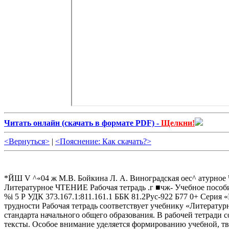
Читать онлайн (cкачать в формате PDF) -
Щелкни!
<Вернуться>
|
<Пояснение: Как скачать?>
*ЙШ V ^«04 ж М.В. Бойкина Л. А. Виноградская оес^ атурное ЧТЕНИЕ / Рабочая тетрадь ПРОСВЕЩЕНИЕ иадАсельство ШКОЛА РОССИИ ФГОС М. в. Бойкина Л. А. Виноградская Литературное ЧТЕНИЕ Рабочая тетрадь .г ■чж- Учебное пособие для общеобразовательных организаций 4-е издание Москва «Просвещение» 2016 Г..Л ■ V \ \ \j i(j^ ■ ' ■ \ ^ ч о 'W --ч.'ч.чн,г'> %i 5 Р УДК 373.167.1:811.161.1 ББК 81.2Рус-922 Б77 0+ Серия «Школа России» основана в 2001 году УСЛОВНЫЕ ЗНАКИ работаем в паре 0 работаем в группе О — задание повышенной трудности Рабочая тетрадь соответствует учебнику «Литературное чтение. 4 класс», доработанному в соответствии с требованиями Федерального государственного образовательного стандарта начального общего образования. В рабочей тетради содержатся упражнения, которые помогают ученикам отработать навыки чтения, развить умение анализировать художественные тексты. Особое внимание уделяется формированию учебной, творческой деятельности, умению работать с разными видами информации. Самостоятельные работы закрепляют знания учащихся. Рабочая тетрадь способствует более успешному достижению личностных, метапред-метных и предметных результатов обучения в 4 классе. Пособие предназначено для учащихся общеобразовательных организаций. ISBN 978-5-09-038055-3 © Издательство «Просвещение», 2013 © Художественное оформление. Издательство «Просвещение», 2013 Все права защищены Хорошо того учить, кто хочет всё знать г' Надеемся, что ты с удовольствием читаешь книги, знаешь, как выбрать и найти книгу в библиотеке, можешь беседовать о прочитанном со сверстниками и взрослыми, понимаешь смысл того, что хотел сказать автор. Предлагаем тебе выполнить не совсем обычную проверочную работу. Она предназначена для выпускников начальной школы. Ты скажешь: «Как я могу это сделать? Я ещё не весь материал знаю». Конечно, с одной стороны, ты прав. Но, с другой стороны, в конце четвёртого класса проверяется то, что ты учил в первом, втором и третьем классах. Самое главное, ты сможешь самостоятельно определить, что ты уже знаешь, в выполнении каких заданий сомневаешься, а что совсем не можешь сделать. Поэтому хорошо, что ты уже в начале года сможешь поставить учебные задачи, которые тебе предстоит решить в четвёртом классе. Важно, что у каждого будут свои учебные задачи. Проверочная работа ^ Прочитай рассказ И. Тургенева «Воробей» про себя, определи, сколько времени тебе понадобилось для чтения. Я возвращался с охоты и шёл по аллее сада. Собака бежала впереди меня. Вдруг она уменьшила свои шаги и начала красться, как бы зачуяв перед собою дичь. Я глянул вдоль аллеи и увидел молодого воробья с желтизной около клюва и пухом на голове. Сн упал ,t-'.. ’■"/v-v>*' V, V^.: ■» ? - '■Л' Ш-- -Vv'.-r' • f из гнезда (ветер сильно качал берёзы аллеи) и сидел неподвижно, беспомощно растопырив едва прораставшие крылышки. Моя собака медленно приближалась к нему, как вдруг, сорвавшись с близкого дерева, старый черногрудый воробей камнем упал перед самой её мордой — и весь взъерошенный, искажённый, с отчаянным и жалким писком прыгнул раза два в направлении зубастой раскрытой пасти. Он ринулся спасать, он заслонил собою своё детище... но всё его маленькое тело трепетало от ужаса, голосок одичал и охрип, он замирал, он жертвовал собою! Каким громадным чудовищем должна была ему казаться собака! И всё-таки он не мог усидеть на своей высокой, безопасной ветке... Сила, сильнее его воли, сбросила его оттуда. Мой Трезор остановился,