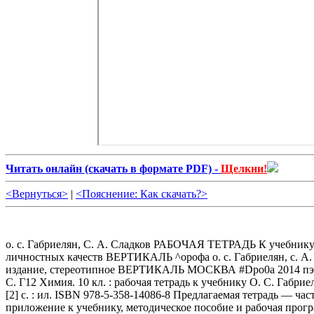
Читать онлайн (cкачать в формате PDF) -
Щелкни!
<Вернуться>
|
<Пояснение: Как скачать?>
о. с. Габриелян, С. А. Сладков РАБОЧАЯ ТЕТРАДЬ К учебнику О. С. Габриеляна ХИМИЯ Тестовые задания UI О гос Содержит задания на формирование метапредметных умений и личностных качеств ВЕРТИКАЛЬ ^орофа о. с. Габриелян, с. А. Сладкое РАБОЧАЯ ТЕТРАДЬ Тестовые его задания СI U к учебнику О. С. Габриеляна ХИМИЯ Учени класса школы 2-е издание, стереотипное ВЕРТИКАЛЬ МОСКВА #Dpo0a 2014 пэс УДК 373.167.1:54 ББК 24.1я72 Г12 Условные знаки: ^ — личностные качества; ^ — метапредметные результаты. Габриелян, О. С. Г12 Химия. 10 кл. : рабочая тетрадь к учебнику О. С. Габриеляна «Химия. 10 класс. Базовый уровень» / О. С. Габриелян, С. А. Слад-ков. — 2-е изд., стереотип. — М. : Дрофа, 2014. — 142, [2] с. : ил. ISBN 978-5-358-14086-8 Предлагаемая тетрадь — часть учебного комплекса к учебнику О. С. Габриеляна «Химия. 10 класс». Помимо тетради в состав УМК входят электронное приложение к учебнику, методическое пособие и рабочая программа. Бесплатный доступ к электронному приложению и рабочей программе можно получить на сайте www.drofa.ru. Специальными знаками отмечены задания, направленные на формирование метапредметных умений (планировать деятельность, выделять различные признаки, сравнивать, классифицировать, устанавливать причинно-следственные связи, преобразовывать информацию и др.) и личностных качеств учеников. УДК 373.167.1:54 ББК 24.1я72 ISBN 978-5-358-14086-8 )000 «ДРОФА», 2013 Дорогие старшеклассники! Учебное пособие «Рабочая тетрадь. 10 класс» предназначено для работы как в классе, так и дома. Каждому параграфу учебника 10 класса соответствует раздел рабочей тетради, состоящий из двух частей. Первая часть представляет собой чёткий, лаконичный и очень сод(;ржатель-ный конспект учебного материгша, с которым вы знакомитесь на уроке. Авторы надеются, что этот конспект вы будете создавать в сотворчестве и сотрудничестве с нами и со своим учителем. Правильно оформленный и выученный конспект поможет в достижении необходимого результата. На результат также «работает» вторая часть каждого раздела: выполнение заданий позволит вам не просто выучить учебный материал, но и применить его в самостоятельных и контрольных работах. Многие задания предложены в форме тестов. Такой формат позволит подготовиться не только к ЕГЭ по химии (заметим, что базовый уровень не предполагает его с;дачи, однако вы можете изменить свои планы на продолжение образования в высшей школе), но и по другим предметам. В некоторых заданиях необходимо дополнить предложения или таблицы (схемы), вписать пропущенные слова, знаки, цифры в оставленные для этого клеточки. В каждую клетку можно вписать только одну букву или цифру. Для заполнения некоторых таблиц вам понадобятся справочные материалы. Умения работать с источниками информации и на основе полученных знаний создавать информационный продукт необходимы каждому современному человеку. Работа с этой тетрадью будет способствовать такой компетенции. С этой целью в тетради предусмотрены задания гуманитарной направленности. На учебном материгше предмета органической химии вы будете готовить сообщения, выступать с ними, отстаивать свою точку зрения. Наиболее интересные материалы вы можете оформлять в форме презентаций или рефератов. Будет полезно пополнить такими материалами системное собрание ваших успехов — портфолио. В рабочей тетради вы составите план сообщения или лаконичные тезисы, а также укажете адреса сайтов или ссылки на другие источники информации. Ангшогично, худож(!Ственные произведения на химические тем