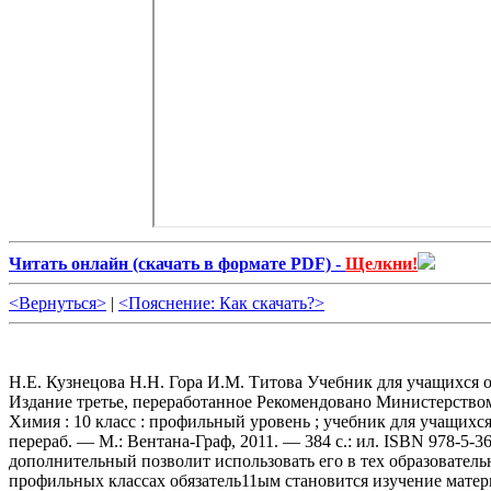
Читать онлайн (cкачать в формате PDF) -
Щелкни!
<Вернуться>
|
<Пояснение: Как скачать?>
Н.Е. Кузнецова Н.Н. Гора И.М. Титова Учебник для учащихся общеобразовательных учреждений Под редакцией проф. Н.Е. Кузнецовой Москва Издательский центр «Вентана-Граф» 2011 Издание третье, переработанное Рекомендовано Министерством образования и науки Российской Федерации ББК 24я72 К89 Учебник включён в федеральный перечень Кузнецова Н.£. К89 Химия : 10 класс : профильный уровень ; учебник для учащихся общеобразовательных учреждений / Н.Е. Кузнецова, Н.Н. Тара, И.М. Титова / под ред. проф. Н.Е. Кузнецовой. — 3-е изд., перераб. — М.: Вентана-Граф, 2011. — 384 с.: ил. ISBN 978-5-360-02633-4 Учебник предназначен для изучения химии в старшей школе на профильном уровне. Разделение текста на основной и дополнительный позволит использовать его в тех образовательных учреждениях, которые посчитают возможным выделить на изучение химии дополнительный час в неделю. При обучении в профильных классах обязатель11ым становится изучение материала, отмеченного знаком В , выделенного в учебнике шрифтом, отличным от основного, и дополнительного материала к параграфам и главам. Учебник может быть использован также при изучении химии в учебных заведени51х начального и среднего профессионального образования. Соответствует федеральному компоненту государственных образовательных стандартов среднего (полного) общего образования (2004 г.). ББК 24я72 Условные обозначения Вопросы, над которыми полезно подумать, собираясь на очередной урок химии, а также вопросы по ходу урока Химический опыт Простые вопросы, для ответа на них необходимо внимательно прочитать текст учебника И А □ Вопросы и задания посложнее 0 Наиболее трудные задания ^ Творческие задания ISBN 978-5-360-02633-4 ©Кузнецова Н.Е, Тара Н.Н., Титова И.М., 2004 © Издательский центр «Вентана-Граф», 2004 © Кузнецова Н.Е, Тара Н.Н., Титова И.М., 2008, с изменениями ©Издательский центр «Вентана-Граф», 2008, с изменениями Предисловие Дорогие старшеклассники! В основной школе вы познакомились с важнейшей областью химической науки — неорганической химией, с ее основными объектами: химическими элементами, веществами, химическими реакциями — и с ее фундаментальными понятиями, законами и теориями. Вы изучали ведущие теоретические положения неорганической химии — периодический закон и периодическую систему Д.И. Менделеева, а также электронную теорию строения веществ. Вы получили представление не только о теоретической, но и о прикладной стороне этой науки на примере химических производств и областей применения многих неорганических веществ. Вы поняли огромную значимость данной науки, которая, давая представление об общих законах состава и строения неорганических веществ и их превращений, помогает глубже познать окружающий мир. Полученные вами из курса химии в 8 и 9 классах знания, умения и свое позитивное отношение к миру веществ вы будете активно использовать при дальнейшем изучении химии в старших классах. В 10 классе общеобразовательной школы вам предстоит изучать органическую химию, имеющую много общих понятий и теоретических представлений с неорганической химией, но в то же время — свою специфику и свой предмет изучения, которые выделяют ее в самостоятельную область науки, тесно связанную с жизнью. В соответствии с традициями построения курсов химии для 8-9 классов, кроме собственно химического содержания, направленного на усвоение основ органической химии, в курс химии для 10 класса авторами включены вопросы, обеспечи